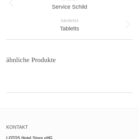
navigation
Previous
Service Schild
project:
NÄCHSTES
Next
Tabletts
project:
ähnliche Produkte
KONTAKT
LOTOS Hotel Store oHG