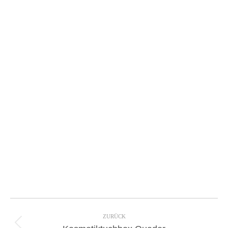
Project
navigation
ZURÜCK
Previous