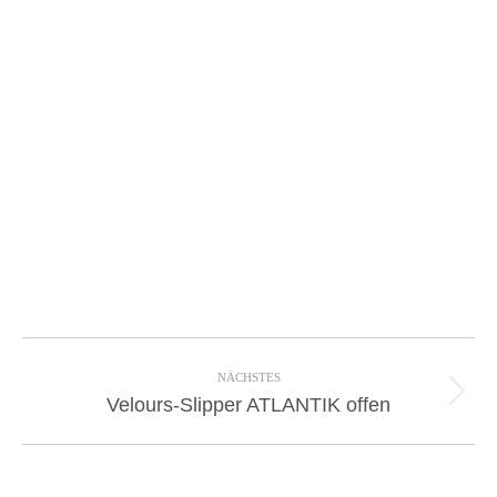
Project
navigation
NÄCHSTES
Next
Velours-Slipper ATLANTIK offen
project: