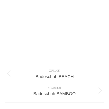
Project
navigation
ZURÜCK
Previous
Badeschuh BEACH
project:
NÄCHSTES
Next
Badeschuh BAMBOO
project: