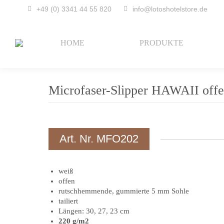
+49 (0) 3341 44 55 820
info@lotoshotelstore.de
HOME
PRODUKTE
Microfaser-Slipper HAWAII off
Art. Nr. MFO202
weiß
offen
rutschhemmende, gummierte 5 mm Sohle
tailiert
Längen: 30, 27, 23 cm
220 g/m2