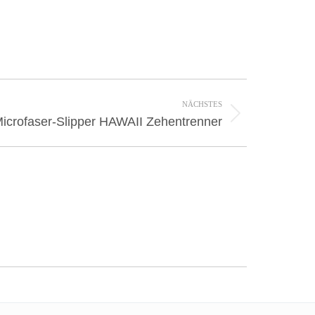
NÄCHSTES
icrofaser-Slipper HAWAII Zehentrenner