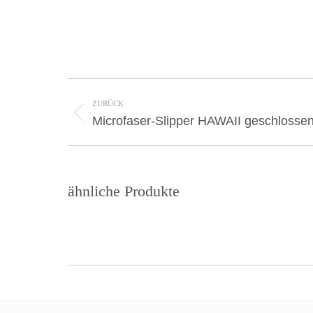
Project
navigation
ZURÜCK
Previous
Microfaser-Slipper HAWAII geschlosse
project:
ähnliche Produkte