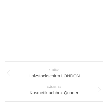
Project
navigation
ZURÜCK
Previous
Holzstockschirm LONDON
project:
NÄCHSTES
Next
Kosmetiktuchbox Quader
project: