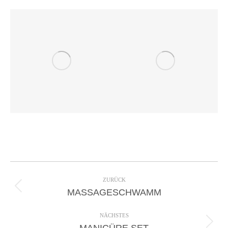
Project
navigation
ZURÜCK
Previous
MASSAGESCHWAMM
project:
NÄCHSTES
Next
MANICÜRE SET